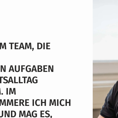
M TEAM, DIE
N AUFGABEN
TSALLTAG
. IM
ÜMMERE ICH MICH
ND MAG ES,
IN