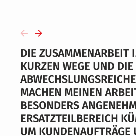
DIE ZUSAMMENARBEIT I
KURZEN WEGE UND DIE
ABWECHSLUNGSREICHE
MACHEN MEINEN ARBEI
BESONDERS ANGENEHM
ERSATZTEILBEREICH K
UM KUNDENAUFTRÄGE U
VERENA ECHTERHOFF, MARKETING MANAGER