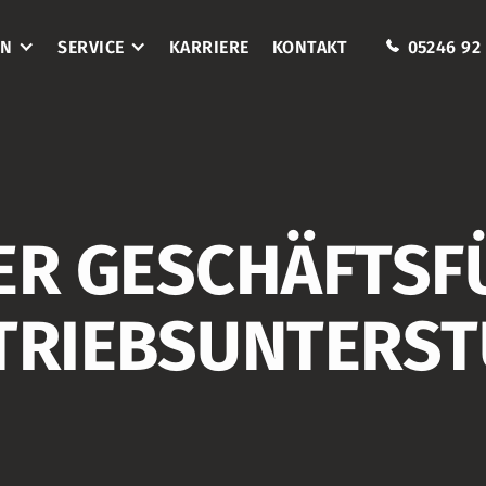
EN
SERVICE
KARRIERE
KONTAKT
05246 92 
DER GESCHÄFTS
RTRIEBSUNTERS