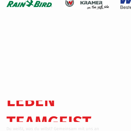
HALTEN
ZUSAMMEN
SCHAFFEN
WERTE
WIR
LEBEN
TEAMGEIST
Du weißt, was du willst? Gemeinsam mit uns an