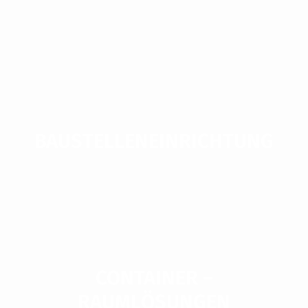
BAUSTELLEN­EINRICH­TUNG
MIETEN
KAUFEN
CONTAINER –
RAUMLÖSUNGEN