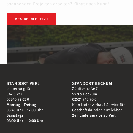
spannenden Projekten arbeiten? Klingt nach Kuhn!
LIEFERN
BEWIRB DICH JETZT
QUALITÄT
SCHÄTZEN
VIELFALT
STANDORT VERL
STANDORT BECKUM
Leinenweg 10
Zünftestraße 7
33415 Verl
59269 Beckum
PACKEN AN
05246 92 03 0
02521 943 90 0
Montag – Freitag
Kein Ladenverkauf. Service für
06:45 Uhr – 17:00 Uhr
Geschäftskunden erreichbar.
Samstags
24h Lieferservice ab Verl.
HALTEN
08:00 Uhr – 12:00 Uhr